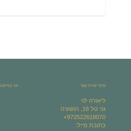
פרטי יצירת קשר
אני בפייסבו
ליאורה לוי
גני טל 16, הושעיה
972522618070+
כתובת מייל: