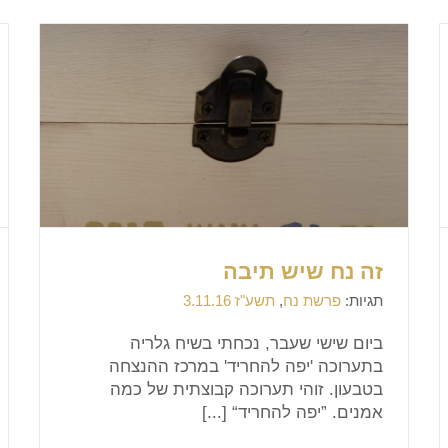
זה נח שיש תיבה
תגיות:
פרשת נח
,
תשע"ז 3.11.16
ביום שישי שעבר, נכחתי בשיח גלריה
בתערוכה 'יפה להחריד' במרכז ההנצחה
בטבעון. זוהי תערוכה קבוצתית של כמה
אמנים. ”יפה להחריד“ [...]