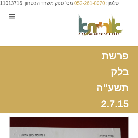
לג
טלפון:
052-261-8070
מס' ספק משרד הבטחון: 11013716
תוכן
פרשת
בלק
תשע"ה
2.7.15