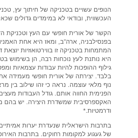
הנופים עשויים בטכניקה של חיתוך עץ, טכנ
העכשווית, ובודאי לא במימדים גדולים שכאל
הקשר של אורית חופשי עם העץ וטכניקת הד
בפנסילבניה, ארה"ב, ומאז היא אחת האמניו
המתמחות בטכניקה זו בווירטואוזיות יוצאת ד
היא נותנת לעץ נוכחות רבה, הן בשימוש בט
גילוף ההופכות להיות עבודות עצמאיות ומפ
בלבד. יצירתה של אורית חופשי מעמידה את
נוף מלאי עוצמה. נראה כי זהו שילוב בין מרא
הפנימית החווה אותם. גודל העבודות מעצי
האקספרסיבית שמשדרת היצירה. יש בהם מי
ודרמטיות.*
בתרבות הישראלית שנעדרת יערות אמיתיים,
של געגוע למקומות רחוקים. בתרבות האירופ