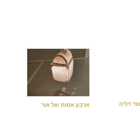
ופי' דליה
את.ה ו
ארבע אמות של אור