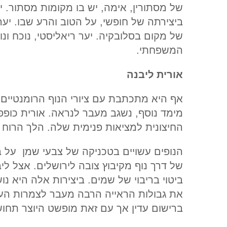
של מסתורין, אימה, יש בו מקומות מסתור. י
ביצירתה של חופשי, על הטוב והרע שבו. יער ב
של מקום בסלובקיה. יער ריאליסטי, נוכח ונוג
המשפחתי.
אורית ליבנה
אף היא מתכתבת עם ציורי הנוף הרומנטיים.
מימד נוסף, נשגב מעבר לנראה. אורית כופ
החיצונית למציאות פנימית שלה. הלך הרוח ה
הנופים עשויים בטכניקה של צבעי שמן על ב
של דרך נוף מקיבוץ צובה לירושלים. אצל לי
ביטוי בריבוי של שמים. ביצירות אלה היא נ
את גבולות הראייה הרבה מעבר לצמרות העצי
ברישום עדין אך עם זאת מופשט היוצר תחוש