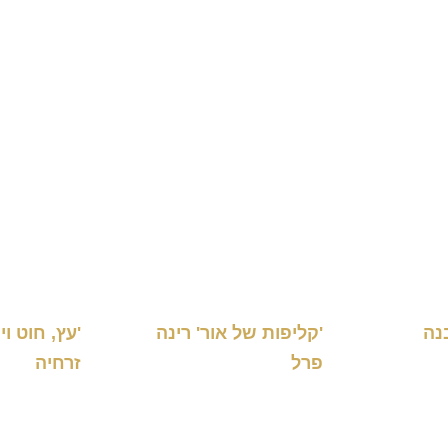
בנה
'קליפות של אור' רינה
'עץ, חוט וי
פרל
זרחיה